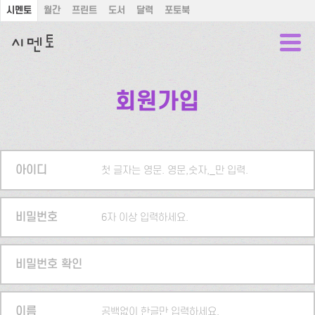
시멘토
월간
프린트
도서
달력
포토북
회원가입
아이디
첫 글자는 영문. 영문,숫자,_만 입력.
비밀번호
6자 이상 입력하세요.
비밀번호 확인
이름
공백없이 한글만 입력하세요.