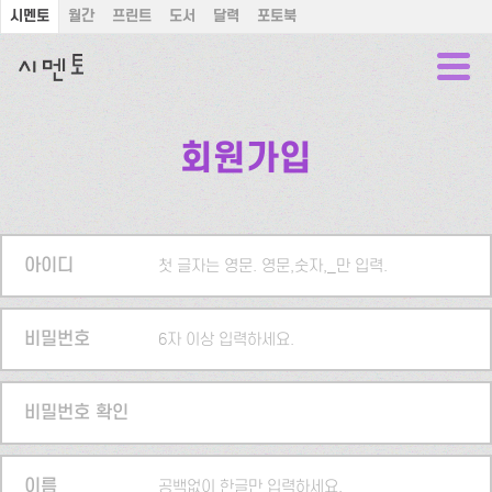
시멘토
월간
프린트
도서
달력
포토북
회원가입
아이디
첫 글자는 영문. 영문,숫자,_만 입력.
비밀번호
6자 이상 입력하세요.
비밀번호 확인
이름
공백없이 한글만 입력하세요.