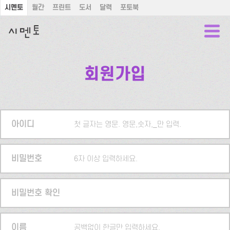
시멘토
월간
프린트
도서
달력
포토북
회원가입
아이디
첫 글자는 영문. 영문,숫자,_만 입력.
비밀번호
6자 이상 입력하세요.
비밀번호 확인
이름
공백없이 한글만 입력하세요.