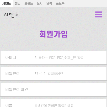
시멘토
월간
프린트
도서
달력
포토북
회원가입
아이디
첫 글자는 영문. 영문,숫자,_만 입력.
비밀번호
6자 이상 입력하세요.
비밀번호 확인
이름
공백없이 한글만 입력하세요.