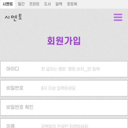
시멘토
월간
프린트
도서
달력
포토북
회원가입
아이디
첫 글자는 영문. 영문,숫자,_만 입력.
비밀번호
6자 이상 입력하세요.
비밀번호 확인
이름
공백없이 한글만 입력하세요.