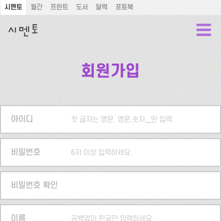
시멘토
월간
프린트
도서
달력
포토북
회원가입
아이디
첫 글자는 영문. 영문,숫자,_만 입력.
비밀번호
6자 이상 입력하세요.
비밀번호 확인
이름
공백없이 한글만 입력하세요.