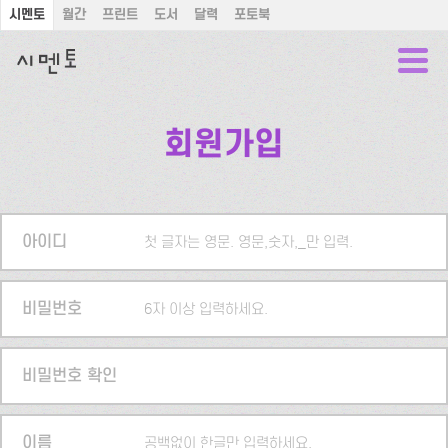
시멘토
월간
프린트
도서
달력
포토북
회원가입
아이디
첫 글자는 영문. 영문,숫자,_만 입력.
비밀번호
6자 이상 입력하세요.
비밀번호 확인
이름
공백없이 한글만 입력하세요.