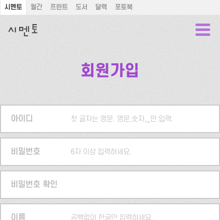
시멘토
월간
프린트
도서
달력
포토북
회원가입
아이디
첫 글자는 영문. 영문,숫자,_만 입력.
비밀번호
6자 이상 입력하세요.
비밀번호 확인
이름
공백없이 한글만 입력하세요.