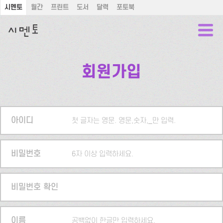
시멘토
월간
프린트
도서
달력
포토북
회원가입
아이디
첫 글자는 영문. 영문,숫자,_만 입력.
비밀번호
6자 이상 입력하세요.
비밀번호 확인
이름
공백없이 한글만 입력하세요.