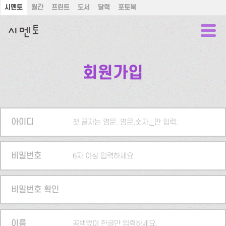
시멘토
월간
프린트
도서
달력
포토북
회원가입
아이디
첫 글자는 영문. 영문,숫자,_만 입력.
비밀번호
6자 이상 입력하세요.
비밀번호 확인
이름
공백없이 한글만 입력하세요.