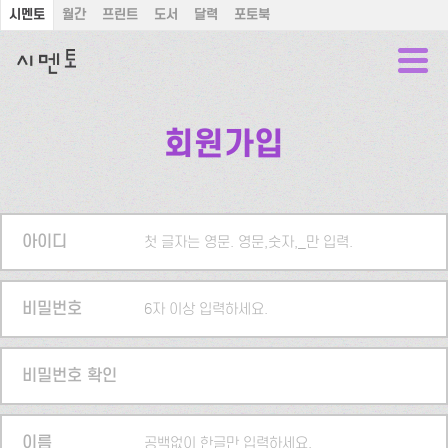
시멘토
월간
프린트
도서
달력
포토북
회원가입
아이디
첫 글자는 영문. 영문,숫자,_만 입력.
비밀번호
6자 이상 입력하세요.
비밀번호 확인
이름
공백없이 한글만 입력하세요.