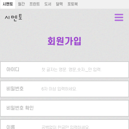
시멘토
월간
프린트
도서
달력
포토북
회원가입
아이디
첫 글자는 영문. 영문,숫자,_만 입력.
비밀번호
6자 이상 입력하세요.
비밀번호 확인
이름
공백없이 한글만 입력하세요.