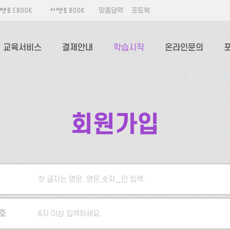
맞춤달력
포토북
교육서비스
결제안내
학습시작
온라인문의
회원가입
첫 글자는 영문. 영문,숫자,_만 입력.
5자 이상 입력하세요.
호
6자 이상 입력하세요.