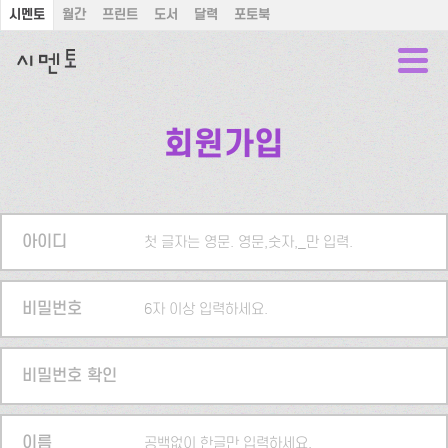
시멘토
월간
프린트
도서
달력
포토북
회원가입
아이디
첫 글자는 영문. 영문,숫자,_만 입력.
비밀번호
6자 이상 입력하세요.
비밀번호 확인
이름
공백없이 한글만 입력하세요.