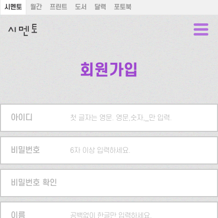
시멘토
월간
프린트
도서
달력
포토북
회원가입
아이디
첫 글자는 영문. 영문,숫자,_만 입력.
비밀번호
6자 이상 입력하세요.
비밀번호 확인
이름
공백없이 한글만 입력하세요.