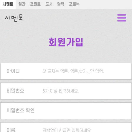
시멘토
월간
프린트
도서
달력
포토북
회원가입
아이디
첫 글자는 영문. 영문,숫자,_만 입력.
비밀번호
6자 이상 입력하세요.
비밀번호 확인
이름
공백없이 한글만 입력하세요.