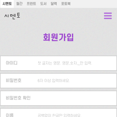
시멘토
월간
프린트
도서
달력
포토북
회원가입
아이디
첫 글자는 영문. 영문,숫자,_만 입력.
비밀번호
6자 이상 입력하세요.
비밀번호 확인
이름
공백없이 한글만 입력하세요.