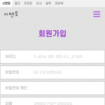
시멘토
월간
프린트
도서
달력
포토북
회원가입
아이디
첫 글자는 영문. 영문,숫자,_만 입력.
비밀번호
6자 이상 입력하세요.
비밀번호 확인
이름
공백없이 한글만 입력하세요.