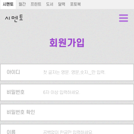
시멘토
월간
프린트
도서
달력
포토북
회원가입
아이디
첫 글자는 영문. 영문,숫자,_만 입력.
비밀번호
6자 이상 입력하세요.
비밀번호 확인
이름
공백없이 한글만 입력하세요.