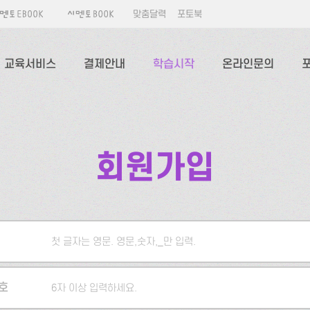
맞춤달력
포토북
교육서비스
결제안내
학습시작
온라인문의
회원가입
첫 글자는 영문. 영문,숫자,_만 입력.
5자 이상 입력하세요.
호
6자 이상 입력하세요.