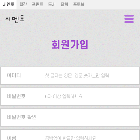
시멘토
월간
프린트
도서
달력
포토북
회원가입
아이디
첫 글자는 영문. 영문,숫자,_만 입력.
비밀번호
6자 이상 입력하세요.
비밀번호 확인
이름
공백없이 한글만 입력하세요.