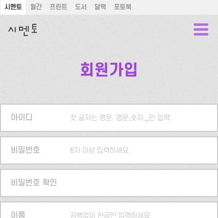
시멘토
월간
프린트
도서
달력
포토북
회원가입
아이디
첫 글자는 영문. 영문,숫자,_만 입력.
비밀번호
6자 이상 입력하세요.
비밀번호 확인
이름
공백없이 한글만 입력하세요.