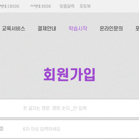
맞춤달력
포토북
교육서비스
결제안내
학습시작
온라인문의
회원가입
첫 글자는 영문. 영문,숫자,_만 입력.
5자 이상 입력하세요.
호
6자 이상 입력하세요.