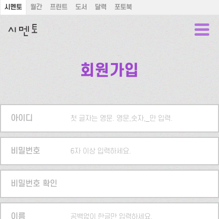
시멘토
월간
프린트
도서
달력
포토북
회원가입
아이디
첫 글자는 영문. 영문,숫자,_만 입력.
비밀번호
6자 이상 입력하세요.
비밀번호 확인
이름
공백없이 한글만 입력하세요.