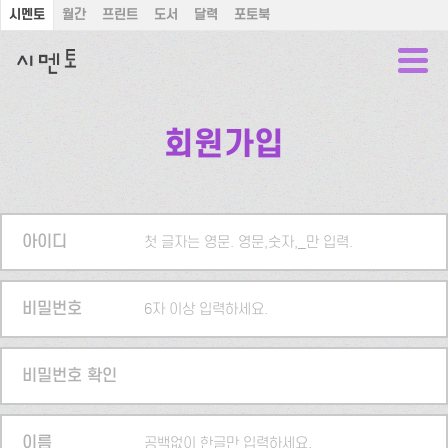
시멘토
월간
프린트
도서
달력
포토북
회원가입
아이디
첫 글자는 영문. 영문,숫자,_만 입력.
비밀번호
6자 이상 입력하세요.
비밀번호 확인
이름
공백없이 한글만 입력하세요.