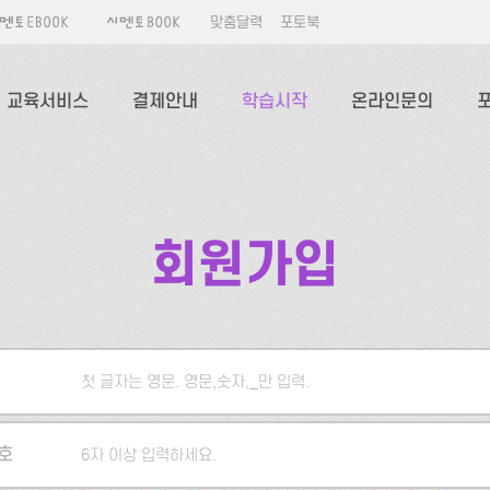
맞춤달력
포토북
교육서비스
결제안내
학습시작
온라인문의
회원가입
첫 글자는 영문. 영문,숫자,_만 입력.
5자 이상 입력하세요.
호
6자 이상 입력하세요.