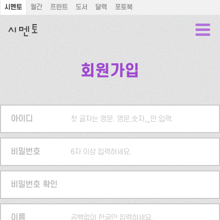
시멘토
월간
프린트
도서
달력
포토북
회원가입
아이디
첫 글자는 영문. 영문,숫자,_만 입력.
비밀번호
6자 이상 입력하세요.
비밀번호 확인
이름
공백없이 한글만 입력하세요.