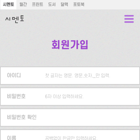
시멘토
월간
프린트
도서
달력
포토북
회원가입
아이디
첫 글자는 영문. 영문,숫자,_만 입력.
비밀번호
6자 이상 입력하세요.
비밀번호 확인
이름
공백없이 한글만 입력하세요.