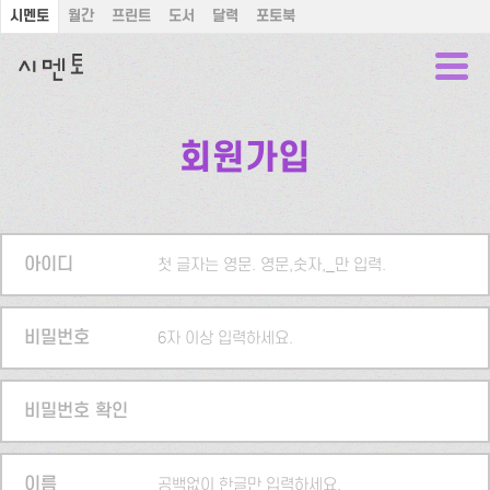
시멘토
월간
프린트
도서
달력
포토북
회원가입
아이디
첫 글자는 영문. 영문,숫자,_만 입력.
비밀번호
6자 이상 입력하세요.
비밀번호 확인
이름
공백없이 한글만 입력하세요.