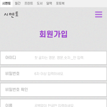
시멘토
월간
프린트
도서
달력
포토북
회원가입
아이디
첫 글자는 영문. 영문,숫자,_만 입력.
비밀번호
6자 이상 입력하세요.
비밀번호 확인
이름
공백없이 한글만 입력하세요.