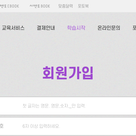
맞춤달력
포토북
교육서비스
결제안내
학습시작
온라인문의
회원가입
첫 글자는 영문. 영문,숫자,_만 입력.
5자 이상 입력하세요.
호
6자 이상 입력하세요.