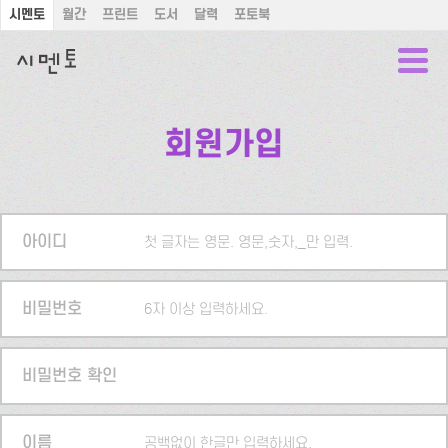
시멘토
월간
프린트
도서
달력
포토북
회원가입
아이디
첫 글자는 영문. 영문,숫자,_만 입력.
비밀번호
6자 이상 입력하세요.
비밀번호 확인
이름
공백없이 한글만 입력하세요.