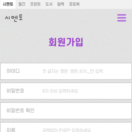
시멘토
월간
프린트
도서
달력
포토북
회원가입
아이디
첫 글자는 영문. 영문,숫자,_만 입력.
비밀번호
6자 이상 입력하세요.
비밀번호 확인
이름
공백없이 한글만 입력하세요.