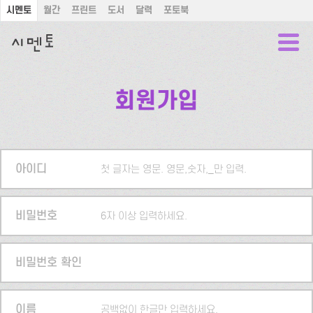
시멘토
월간
프린트
도서
달력
포토북
회원가입
아이디
첫 글자는 영문. 영문,숫자,_만 입력.
비밀번호
6자 이상 입력하세요.
비밀번호 확인
이름
공백없이 한글만 입력하세요.