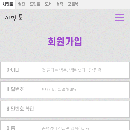
시멘토
월간
프린트
도서
달력
포토북
회원가입
아이디
첫 글자는 영문. 영문,숫자,_만 입력.
비밀번호
6자 이상 입력하세요.
비밀번호 확인
이름
공백없이 한글만 입력하세요.