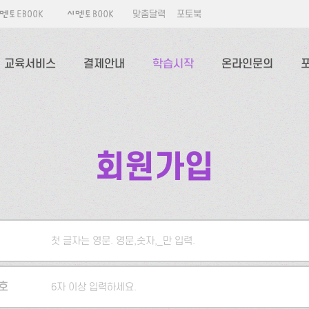
맞춤달력
포토북
교육서비스
결제안내
학습시작
온라인문의
회원가입
첫 글자는 영문. 영문,숫자,_만 입력.
5자 이상 입력하세요.
호
6자 이상 입력하세요.