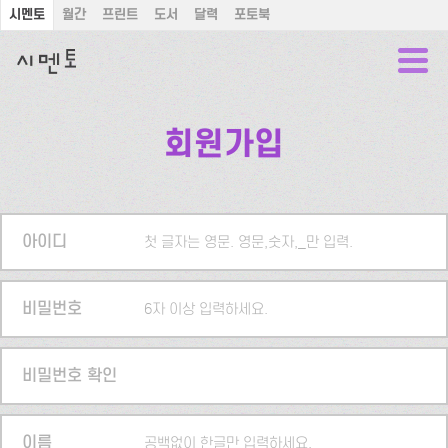
시멘토
월간
프린트
도서
달력
포토북
회원가입
아이디
첫 글자는 영문. 영문,숫자,_만 입력.
비밀번호
6자 이상 입력하세요.
비밀번호 확인
이름
공백없이 한글만 입력하세요.