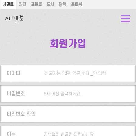
시멘토
월간
프린트
도서
달력
포토북
회원가입
아이디
첫 글자는 영문. 영문,숫자,_만 입력.
비밀번호
6자 이상 입력하세요.
비밀번호 확인
이름
공백없이 한글만 입력하세요.