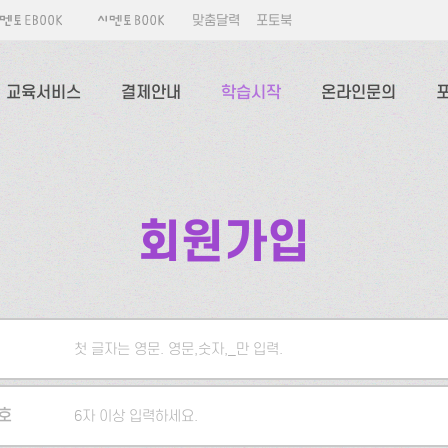
맞춤달력
포토북
교육서비스
결제안내
학습시작
온라인문의
회원가입
첫 글자는 영문. 영문,숫자,_만 입력.
5자 이상 입력하세요.
호
6자 이상 입력하세요.