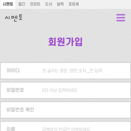
시멘토
월간
프린트
도서
달력
포토북
회원가입
아이디
첫 글자는 영문. 영문,숫자,_만 입력.
비밀번호
6자 이상 입력하세요.
비밀번호 확인
이름
공백없이 한글만 입력하세요.