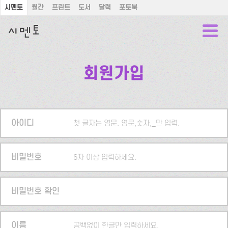
시멘토
월간
프린트
도서
달력
포토북
회원가입
아이디
첫 글자는 영문. 영문,숫자,_만 입력.
비밀번호
6자 이상 입력하세요.
비밀번호 확인
이름
공백없이 한글만 입력하세요.