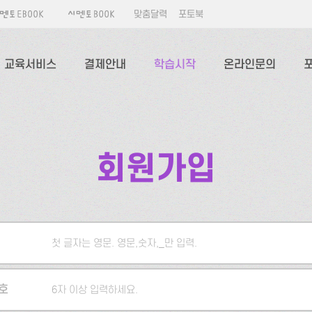
맞춤달력
포토북
교육서비스
결제안내
학습시작
온라인문의
회원가입
첫 글자는 영문. 영문,숫자,_만 입력.
5자 이상 입력하세요.
호
6자 이상 입력하세요.