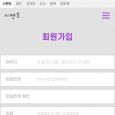
시멘토
월간
프린트
도서
달력
포토북
회원가입
아이디
첫 글자는 영문. 영문,숫자,_만 입력.
비밀번호
6자 이상 입력하세요.
비밀번호 확인
이름
공백없이 한글만 입력하세요.