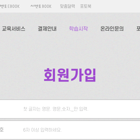
맞춤달력
포토북
교육서비스
결제안내
학습시작
온라인문의
회원가입
첫 글자는 영문. 영문,숫자,_만 입력.
5자 이상 입력하세요.
호
6자 이상 입력하세요.