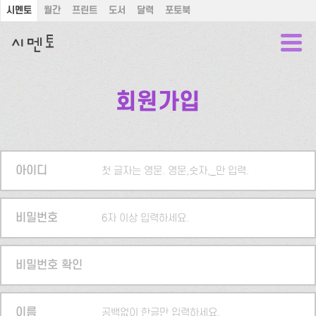
시멘토
월간
프린트
도서
달력
포토북
회원가입
아이디
첫 글자는 영문. 영문,숫자,_만 입력.
비밀번호
6자 이상 입력하세요.
비밀번호 확인
이름
공백없이 한글만 입력하세요.