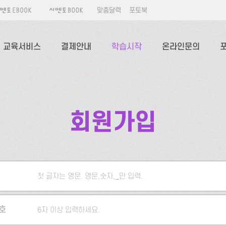
맞춤달력
포토북
교육서비스
결제안내
학습시작
온라인문의
회원가입
첫 글자는 영문. 영문,숫자,_만 입력.
5자 이상 입력하세요.
호
6자 이상 입력하세요.