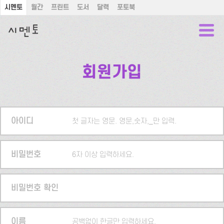
시멘토
월간
프린트
도서
달력
포토북
회원가입
아이디
첫 글자는 영문. 영문,숫자,_만 입력.
비밀번호
6자 이상 입력하세요.
비밀번호 확인
이름
공백없이 한글만 입력하세요.