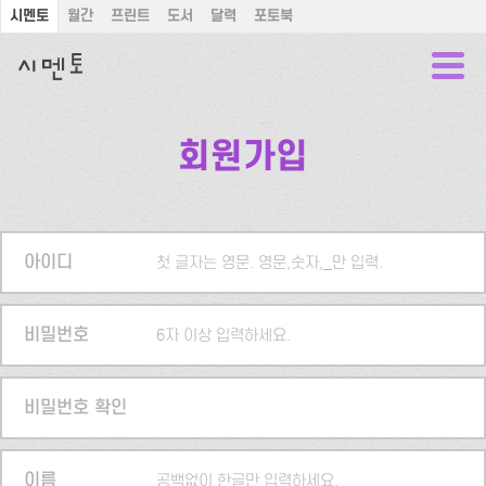
시멘토
월간
프린트
도서
달력
포토북
회원가입
아이디
첫 글자는 영문. 영문,숫자,_만 입력.
비밀번호
6자 이상 입력하세요.
비밀번호 확인
이름
공백없이 한글만 입력하세요.