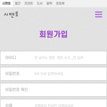
시멘토
월간
프린트
도서
달력
포토북
회원가입
아이디
첫 글자는 영문. 영문,숫자,_만 입력.
비밀번호
6자 이상 입력하세요.
비밀번호 확인
이름
공백없이 한글만 입력하세요.