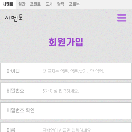
시멘토
월간
프린트
도서
달력
포토북
회원가입
아이디
첫 글자는 영문. 영문,숫자,_만 입력.
비밀번호
6자 이상 입력하세요.
비밀번호 확인
이름
공백없이 한글만 입력하세요.